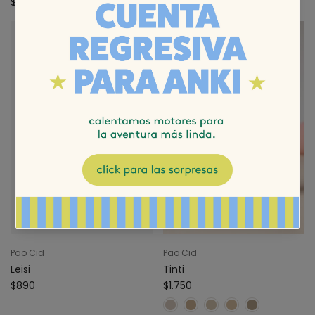
$990
$490
Pao Cid
Pao Cid
Leisi
Tinti
$890
$1.750