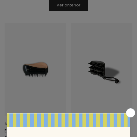
Ver anterior
Aria Beauty
Pao Cid
El Pillo
Cepillo Exfoliante Eme.a