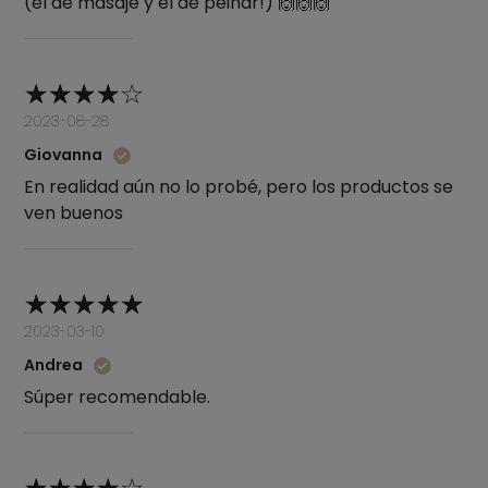
(el de masaje y el de peinar!) 🙌🙌🙌
2023-08-28
Giovanna
En realidad aún no lo probé, pero los productos se
ven buenos
2023-03-10
Andrea
Súper recomendable.