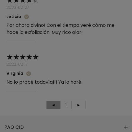
2023-02-27
Leticia
Por ahora divino! Con el tiempo veré cómo me
hace la exfoliación. Muy rico olor!
2023-02-17
Virginia
No lo probé todavía!!! Ya lo haré
◄
1
►
PAO CID