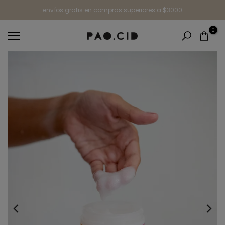
Ir
envíos gratis en compras superiores a $3000
al
0
contenido