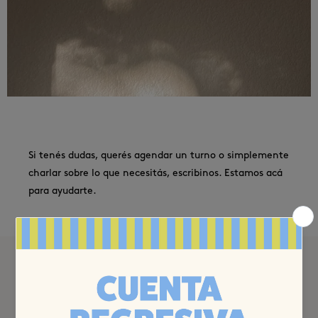
Si tenés dudas, querés agendar un turno o simplemente
charlar sobre lo que necesitás, escribinos. Estamos acá
para ayudarte.
escribinos