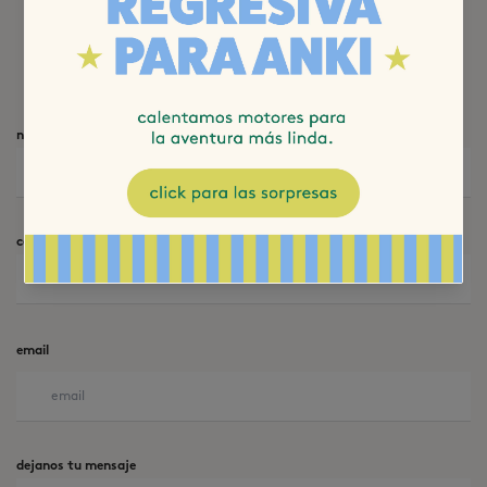
Sacate todas tus dudas sobre nuestros tratamientos, reservá
horas y buscá nuestro asesoramiento súper personalizado.
nombre
celular
email
dejanos tu mensaje