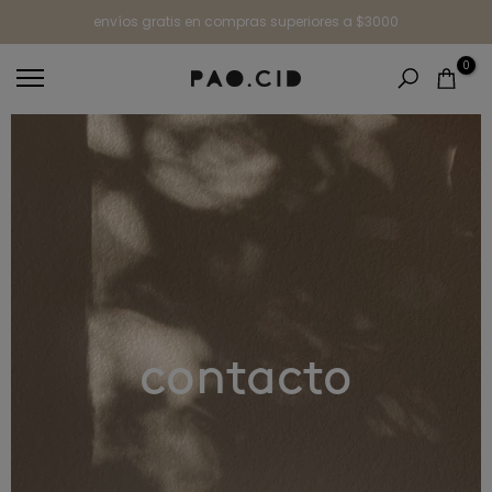
Ir
envíos gratis en compras superiores a $3000
al
0
contenido
contacto