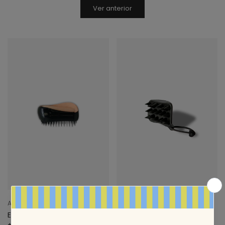
Ver anterior
Aria Beauty
Pao Cid
El Pillo
Cepillo Exfoliante Eme.a