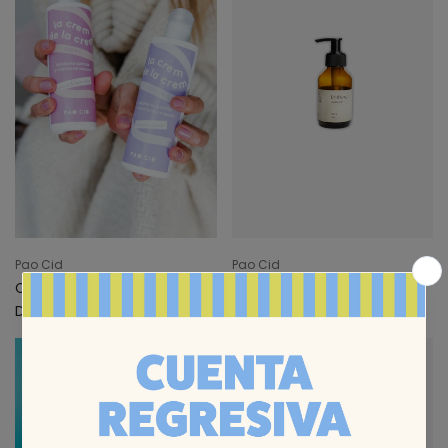
Pao Cid
Pao Cid
Crem de la Crem Invierno: Exfoliante químico e hidratante corporal
Nova
Desde
$1.150
$1.650
$1.320