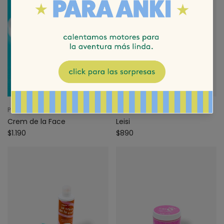
Pao Cid
Pao Cid
Crem de la Face
Leisi
$1.190
$890