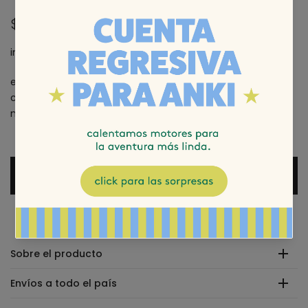
$1.990
incl. impuestos
el acondicionador ligero del Sistema de Nioxin 2 ayuda a
conseguir un cabello más grueso y con más cuerpo,
mientras lo protege contra daños.
agregar al carrito
Sobre el producto
Envíos a todo el país