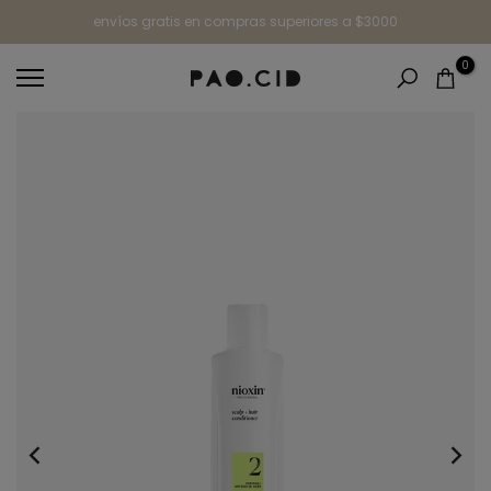
Ir
envíos gratis en compras superiores a $3000
al
0
contenido