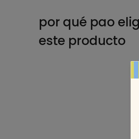
por qué pao elig
este producto