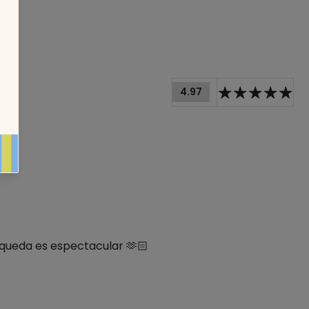
4.97
e queda es espectacular 🫶🏻