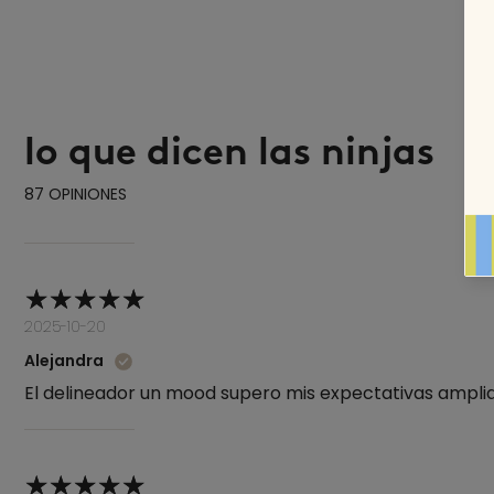
lo que dicen las ninjas
87 OPINIONES
2025-10-20
Alejandra
El delineador un mood supero mis expectativas ampliam