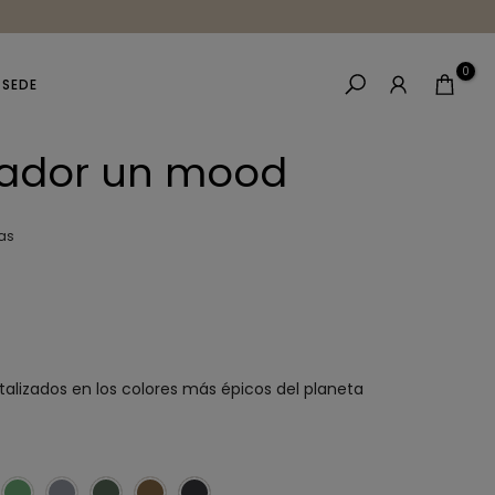
0
 SEDE
eador un mood
as
alizados en los colores más épicos del planeta