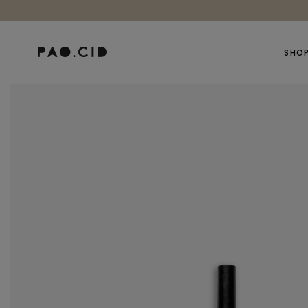
Ir
al
contenido
SHO