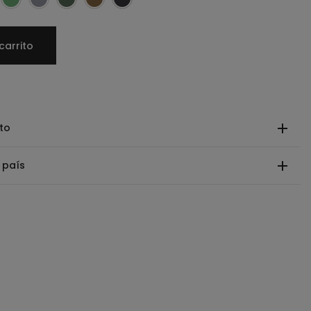
carrito
to
 país