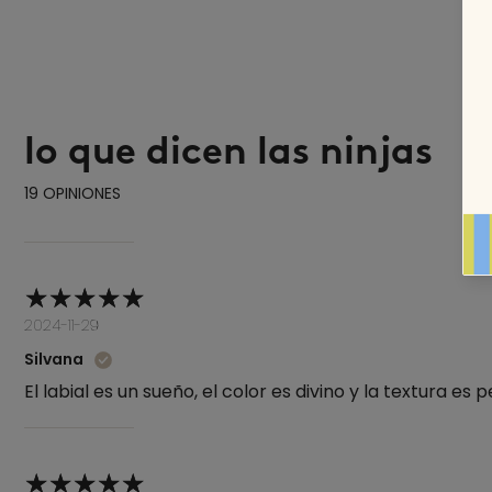
lo que dicen las ninjas
19 OPINIONES
2024-11-29
Silvana
El labial es un sueño, el color es divino y la textura es 