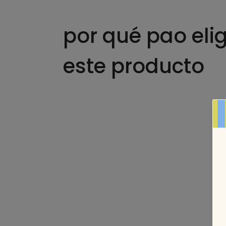
por qué pao elig
este producto