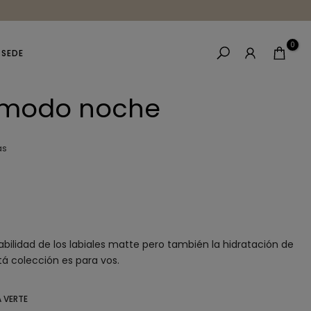
0
 SEDE
l modo noche
as
rabilidad de los labiales matte pero también la hidratación de
tá colección es para vos.
A VERTE