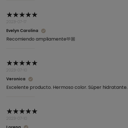
2023-07-17
Evelyn Carolina
Recomiendo ampliamente🫶🏼
2023-07-10
Veronica
Excelente producto. Hermoso color. Súper hidratante
2023-07-10
Lorena