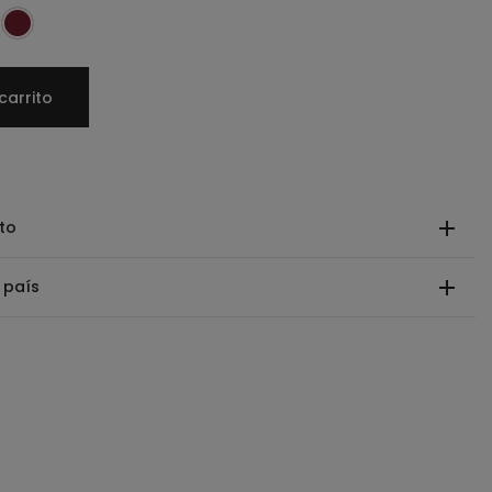
carrito
to
 país