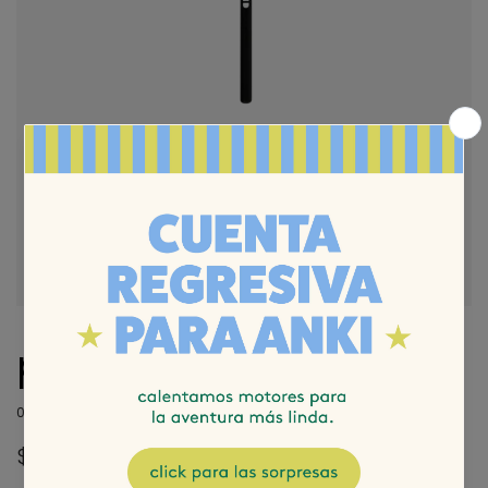
pincel chatito
0 reseñas
$390