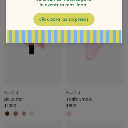
Pao Cid
Pao Cid
Lip Butter
Toalla Eme.a
$1.090
$690