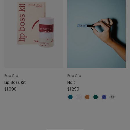
Pao Cid
Pao Cid
Lip Boss Kit
Nait
$1.090
$1.290