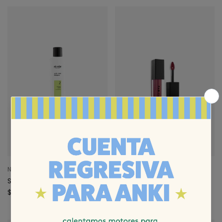
Nioxin
Pao Cid
Shampoo Sistema 2
Labial Modo Noche
$1.705
$1.390