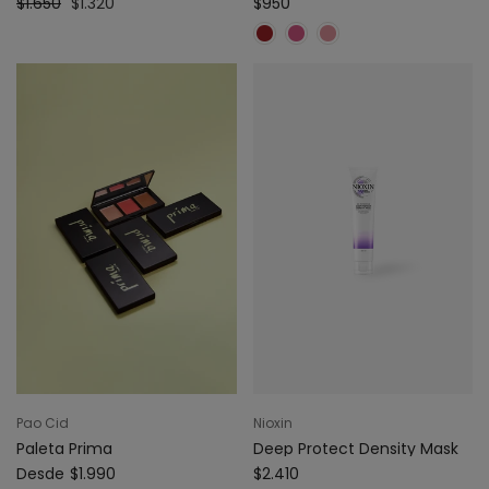
$1.650
$1.320
$950
Pao Cid
Nioxin
Paleta Prima
Deep Protect Density Mask
Desde
$1.990
$2.410