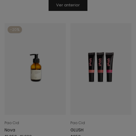
Ver anterior
-20%
Pao Cid
Pao Cid
Nova
GLUSH